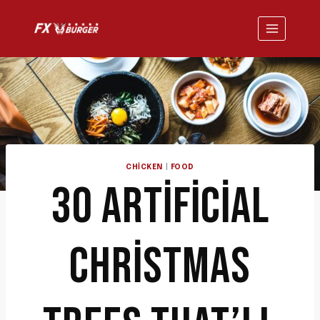
Skip
to
content
CHICKEN
|
FOOD
30 ARTIFICIAL
CHRISTMAS